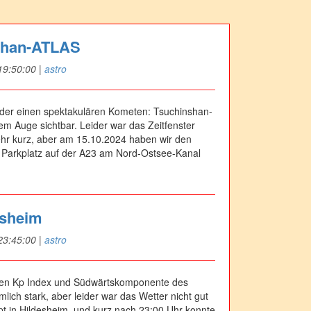
shan-ATLAS
19:50:00
|
astro
eder einen spektakulären Kometen: Tsuchinshan-
m Auge sichtbar. Leider war das Zeitfenster
ehr kurz, aber am 15.10.2024 haben wir den
arkplatz auf der A23 am Nord-Ostsee-Kanal
esheim
23:45:00
|
astro
ren Kp Index und Südwärtskomponente des
lich stark, aber leider war das Wetter nicht gut
pt in Hildesheim, und kurz nach 23:00 Uhr konnte