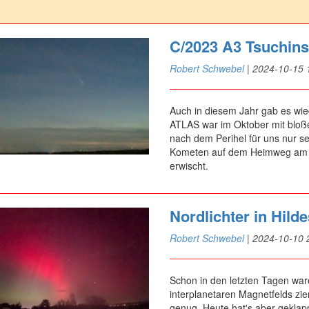
C/2023 A3 Tsuchin
Robert Schwebel
|
2024-10-15 
Auch in diesem Jahr gab es wi
ATLAS war im Oktober mit bloße
nach dem Perihel für uns nur s
Kometen auf dem Heimweg am P
erwischt.
Nordlichter in Hild
Robert Schwebel
|
2024-10-10 
Schon in den letzten Tagen wa
interplanetaren Magnetfelds ziem
genug. Heute hat's aber geklap